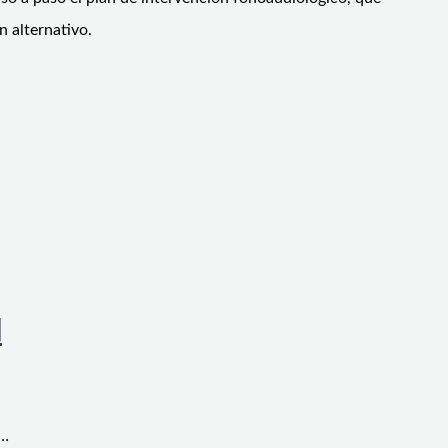
n alternativo.
l
a…