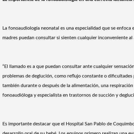
La fonoaudiología neonatal es una especialidad que se enfoca e
madres puedan consultar si sienten cualquier inconveniente al
“El llamado es a que puedan consultar ante cualquier sensación 
problemas de deglución, como reflujo constante o dificultades 
también durante o después de la alimentación, una respiración r
fonoaudióloga y especialista en trastornos de succión y degluc
Es importante destacar que el Hospital San Pablo de Coquimbo
desarrollo oral de su bebé. Los equipos primero realizan una e