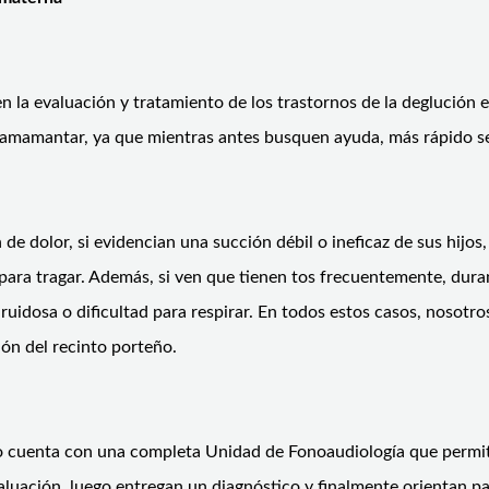
n la evaluación y tratamiento de los trastornos de la deglución e
 amamantar, ya que mientras antes busquen ayuda, más rápido se 
de dolor, si evidencian una succión débil o ineficaz de sus hijo
para tragar. Además, si ven que tienen tos frecuentemente, duran
uidosa o dificultad para respirar. En todos estos casos, nosotro
ión del recinto porteño.
 cuenta con una completa Unidad de Fonoaudiología que permite
valuación, luego entregan un diagnóstico y finalmente orientan p