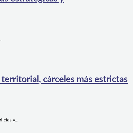
…
rritorial, cárceles más estrictas
licías y…