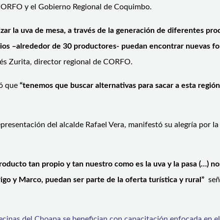
 CORFO y el Gobierno Regional de Coquimbo.
zar la uva de mesa, a través de la generación de diferentes pro
arios –alrededor de 30 productores- puedan encontrar nuevas fo
s Zurita, director regional de CORFO.
só que
“tenemos que buscar alternativas para sacar a esta región d
presentación del alcalde Rafael Vera, manifestó su alegría por l
oducto tan propio y tan nuestro como es la uva y la pasa (…) no
y Marco, puedan ser parte de la oferta turística y rural”
seña
ecinas del Choapa se benefician con capacitación enfocada en 