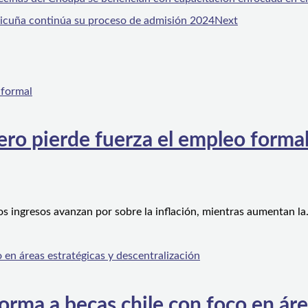
Vicuña continúa su proceso de admisión 2024
Next
ero pierde fuerza el empleo forma
os ingresos avanzan por sobre la inflación, mientras aumentan l
orma a becas chile con foco en áre