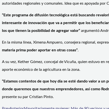
autoridades regionales y comunales. Idea que es apoyada por
“Este programa de difusión tecnológica está buscando revalori
interesante de innovación que va a permitir que los benefici
los que tienen la posibilidad de agregar valor”
argumentó André
En la misma línea, Ximena Ampuero, consejera regional, expre
materia prima poder aportar en otras cosas”
.
A su vez, Kether Gómez, concejal de Vicuña, quien estuvo en re
aporte económico de la agricultura en la zona.
“Estamos contentos de que hoy día se esté dando valor a un pr
donde queremos que nuestros emprendedores, así como Rodrigo 
presente su par Cristian Pinto.
Prev
Anterior
Mayoritariamente mujeres: Más de 90 vecinos y v