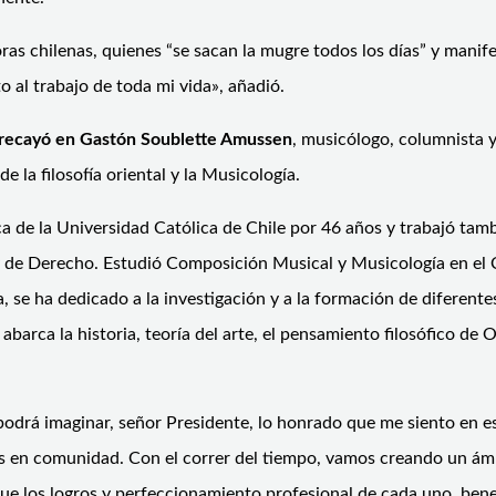
as chilenas, quienes “se sacan la mugre todos los días” y manife
o al trabajo de toda mi vida», añadió.
 recayó en Gastón Soublette Amussen
, musicólogo, columnista y 
de la filosofía oriental y la Musicología.
ca de la Universidad Católica de Chile por 46 años y trabajó tam
 y de Derecho. Estudió Composición Musical y Musicología en el 
e ha dedicado a la investigación y a la formación de diferentes
barca la historia, teoría del arte, el pensamiento filosófico de Or
podrá imaginar, señor Presidente, lo honrado que me siento en e
mos en comunidad. Con el correr del tiempo, vamos creando un ám
e los logros y perfeccionamiento profesional de cada uno, bene