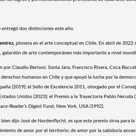
io entregó dos distinciones este año.
Ramírez,
pionera en el arte conceptual en Chile. En abril de 2022 s
ia, galardón de arte contemporáneo más importante a nivel mundi
én por Claudio Bertoni, Sonia Jara, Francisco Rivera, Coca Rocc
 los derechos humanos en Chile y que apoyó la lucha por la demo
spaña (2019); el Sello de Excelencia 2011, otorgado por el Conse
tados Unidos (2023); el Premio a la Trayectoria Pablo Neruda (2
llace-Reader’s Digest Fund, New York, USA (1992).
bien dijo José de Nordenflycht, es que este premio sirva para la 
ento de amor por el territorio; de amor por la sabiduría ancestra