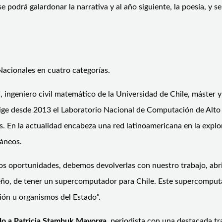
 podrá galardonar la narrativa y al año siguiente, la poesía, y s
Nacionales en cuatro categorías.
i
, ingeniero civil matemático de la Universidad de Chile, máster 
 dirige desde 2013 el Laboratorio Nacional de Computación de Al
os. En la actualidad encabeza una red latinoamericana en la expl
ráneos.
os oportunidades, debemos devolverlas con nuestro trabajo, abr
ueño, de tener un supercomputador para Chile. Este supercomputad
ción u organismos del Estado”.
do a Patricia Stambuk Mayorga
, periodista con una destacada tr