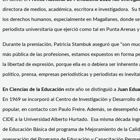
directora de medios, académica, escritora e investigadora. Su
los derechos humanos, especialmente en Magallanes, donde se 
periodista universitaria que ejerció como tal en Punta Arenas
Durante la premiación, Patricia Stambuk aseguró que “son muc
más pública de las profesiones, estamos expuestos en forma p
la libertad de expresión, porque ella es o debiera ser inherent
político, prensa, empresas periodísticas y periodistas es inev
En Ciencias de la Educación
este año se distinguió a
Juan Edua
En 1969 se incorporó al Centro de Investigación y Desarrollo 
popular, en contacto con Paulo Freire. Además, se desempeñó co
CIDE a la Universidad Alberto Hurtado. Esa misma década ingre
de Educación Básica del programa de Mejoramiento de la Calida
preparación del Programa de Educación y Capacitación Perm