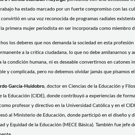
 trabajo ha estado marcado por un fuerte compromiso con las cul
convirtió en una voz reconocida de programas radiales existent
 y la primera mujer periodista en ser incorporada como miembro
hos los deberes que nos demanda la sociedad en esta profesión
ermanente a la crítica ciudadana, lo que no debe amilanarnos 
e a la condición humana, ni es deseable convertirnos en catones i
itable y complicada, pero no debemos olvidar jamás que pisamos 
rdo García-Huidobro
, doctor en Ciencias de la Educación y Filos
de la Educación (CIDE), donde contribuyó a experiencias de form
mo profesor y directivo en la Universidad Católica y en el CIDE
só al Ministerio de Educación, donde participó en el diseño y d
d y Equidad de la Educación (MECE Básica). También fue jefe de 
anente.