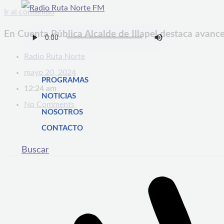
Ir al contenido
En Cuenta Pública Alcalde de Illapel destaca avance
Radio Ruta Norte
mayo 20, 2024
PROGRAMAS
12:24 am
NOTICIAS
No Comments
NOSOTROS
CONTACTO
Buscar