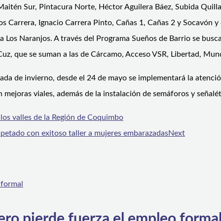
Maitén Sur, Pintacura Norte, Héctor Aguilera Báez, Subida Quilla
s Carrera, Ignacio Carrera Pinto, Cañas 1, Cañas 2 y Socavón y 
la Los Naranjos. A través del Programa Sueños de Barrio se bus
uz, que se suman a las de Cárcamo, Acceso VSR, Libertad, Mund
ada de invierno, desde el 24 de mayo se implementará la atenci
n mejoras viales, además de la instalación de semáforos y señalét
los valles de la Región de Coquimbo
petado con exitoso taller a mujeres embarazadas
Next
ero pierde fuerza el empleo forma