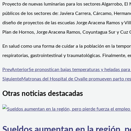
Proyecto de nuevas luminarias para los sectores Algarrobo, El 
públicos de los sectores de: Javiera Carrera, Cárcamo, Hermano
diseño de proyectos de las escuelas Jorge Aracena Ramos y Vil
Plan de Hornos, Jorge Aracena Ramos, Coyuntagua Sur y Cuz C
En salud como una forma de cuidar a la población en la tempor
respiratorias, gastrointestinal y traumatológicas. Finalmente, e
Prev
Anterior
Se pronostican bajas temperaturas y heladas para 
Siguiente
Matronas del Hospital de Ovalle promueven parto res
Otras noticias destacadas
Sueldos aumentan en la región, p