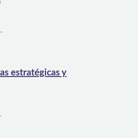
a…
as estratégicas y
…