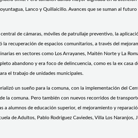
oyuntagua, Lanco y Quillaicillo. Avances que se suman al futuro h
la central de cámaras, móviles de patrullaje preventivo, la aplic
izó la recuperación de espacios comunitarios, a través del mejor
uminarias en sectores como Los Arrayanes, Maitén Norte y La Roma
pleto abandono y era foco de delincuencia, como es la ex casa d
ara el trabajo de unidades municipales.
terializó un sueño para la comuna, con la implementación del Ce
e la comuna. Pero también con nuevos recorridos de transporte e
as a alumnos de educación superior, el mejoramiento y reparaci
cuela de Adultos, Pablo Rodríguez Caviedes, Villa Los Naranjos,