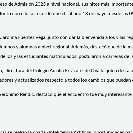
eso de Admisión 2025 a nivel nacional, sus hitos más importantes,
Junto con ello se recordó que el sábado 18 de mayo, desde las 0
arolina Fuentes Vega, junto con dar la bienvenida a los y las rep
 alumnos y alumnas a nivel regional. Además, destacó que de la
e los y las estudiantes matriculados, postularon a carreras d
, Directora del Colegio Amalia Errázuriz de Ovalle quien destacó 
entadores y actualizados respecto a todos los cambios que puedan e
Gerónimo Rendic, destacó que el encuentro fue muy interesante p
s se realizó la charla «Inteligencia Artificial, oportunidades p