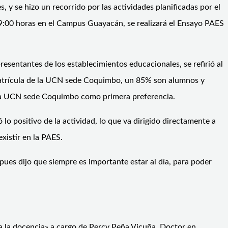
 y se hizo un recorrido por las actividades planificadas por el
9:00 horas en el Campus Guayacán, se realizará el Ensayo PAES
resentantes de los establecimientos educacionales, se refirió al
 matrícula de la UCN sede Coquimbo, un 85% son alumnos y
e la UCN sede Coquimbo como primera preferencia.
lo positivo de la actividad, lo que va dirigido directamente a
xistir en la PAES.
ues dijo que siempre es importante estar al día, para poder
ara la docencia» a cargo de Percy Peña Vicuña, Doctor en