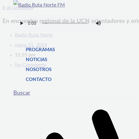
Ir al contenido
En encuentro regional de la UCN orientadores y orie
Radio Ruta Norte
mayo 21, 2024
PROGRAMAS
11:55 pm
NOTICIAS
No Comments
NOSOTROS
CONTACTO
Buscar