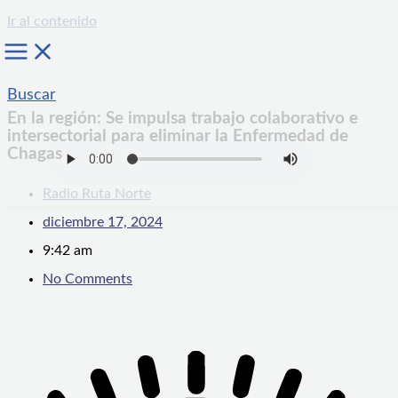
Ir al contenido
Buscar
En la región: Se impulsa trabajo colaborativo e
intersectorial para eliminar la Enfermedad de
Chagas
Radio Ruta Norte
diciembre 17, 2024
9:42 am
No Comments