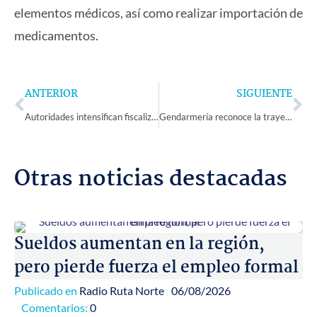
elementos médicos, así como realizar importación de
medicamentos.
Prev
Ne
ANTERIOR
SIGUIENTE
Autoridades intensifican fiscalizaciones a chatarrerías para combatir el robo de cables en la Región de Coquimbo
Gendarmería reconoce la trayectoria de Suboficiales Mayores en La Serena
Otras noticias destacadas
Sueldos aumentan en la región,
pero pierde fuerza el empleo formal
Publicado en
Radio Ruta Norte
06/08/2026
Comentarios:
0