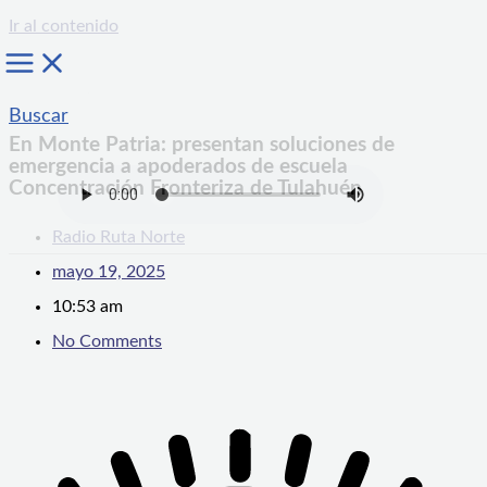
Ir al contenido
Buscar
En Monte Patria: presentan soluciones de
emergencia a apoderados de escuela
Concentración Fronteriza de Tulahuén
Radio Ruta Norte
mayo 19, 2025
10:53 am
No Comments