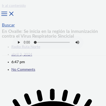
Ir al contenido
Buscar
En Ovalle: Se inicia en la región la inmunización
contra el Virus Respiratorio Sincicial
Radio Ruta Norte
abril 3, 2024
6:47 pm
No Comments