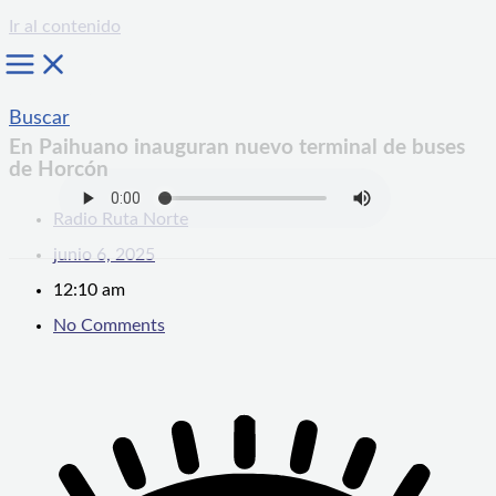
Ir al contenido
Buscar
En Paihuano inauguran nuevo terminal de buses
de Horcón
Radio Ruta Norte
junio 6, 2025
12:10 am
No Comments