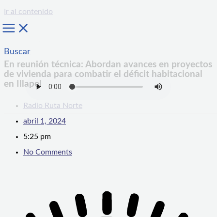
Ir al contenido
Buscar
En reunión técnica: Abordan avances en proyectos
de vivienda para combatir el déficit habitacional
en Illapel
Radio Ruta Norte
abril 1, 2024
5:25 pm
No Comments