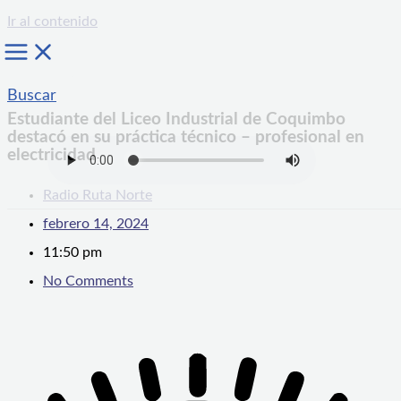
Ir al contenido
Buscar
Estudiante del Liceo Industrial de Coquimbo
destacó en su práctica técnico – profesional en
electricidad
Radio Ruta Norte
febrero 14, 2024
11:50 pm
No Comments