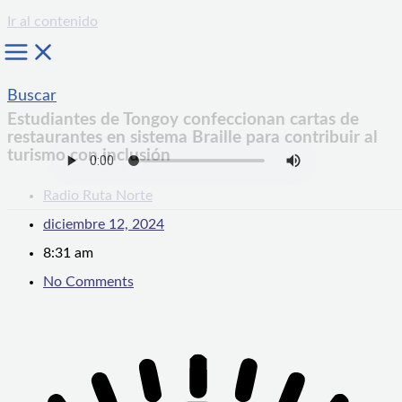
Ir al contenido
Buscar
Estudiantes de Tongoy confeccionan cartas de
restaurantes en sistema Braille para contribuir al
turismo con inclusión
Radio Ruta Norte
diciembre 12, 2024
8:31 am
No Comments