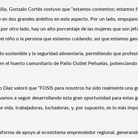
milia, Gonzalo Cortés sostuvo que “estamos contentos; estamos fe
 en dos grandes ámbitos en este aspecto. Por un lado, empujand
por otro lado, hay un alto porcentaje de las mujeres que son je
r el niño o la persona que estamos cuidando, así que estamos ga
o sostenible y la seguridad alimentaria, permitiendo que profes
en el huerto comunitario de Patio Outlet Peñuelas, potenciando 
dio Díaz valoró que “FOSIS para nosotros ha sido realmente una 
vamos a seguir desarrollando esta gran oportunidad para estas g
ida, trabajadoras, luchadoras, y, por supuesto, es lo más impor
taforma de apoyo al ecosistema emprendedor regional, generand