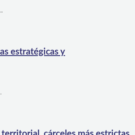
a…
as estratégicas y
…
rritorial, cárceles más estrictas