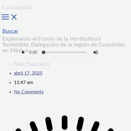
Ir al contenido
Buscar
Explorando el Futuro de la Horticultura
Sostenible: Delegación de la región de Coquimbo
en México
Radio Ruta Norte
abril 17, 2025
11:47 am
No Comments