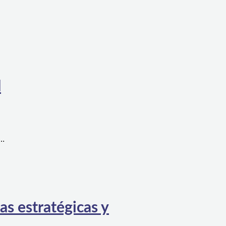
l
a…
as estratégicas y