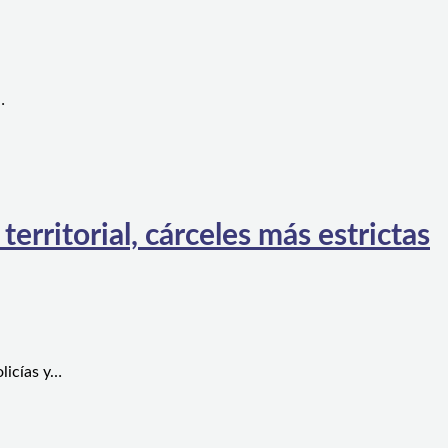
…
rritorial, cárceles más estrictas
licías y…