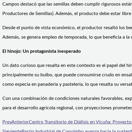
Campos destacó que las semillas deben cumplir rigurosos están
Productores de Semillas). Además, el producto debe estar libre 
Desde el punto de vista económico, el productor resaltó los be
Además, se genera empleo de temporada, lo que beneficia a la 
El hinojo: Un protagonista inesperado
Un dato curioso que resalta en este contexto es el papel del h
principalmente su bulbo, que puede consumirse crudo en ensalad
como especia en panadería y pastelería, lo que resalta su versat
Con una combinación de condiciones naturales favorables, expe
para el desarrollo agrícola regional, con proyecciones promete
Prev
Anterior
Centro Transitorio de Diálisis en Vicuña: Proyect
Siguiente
Barrio Industrial de Coquimbo avanza hacia la suste