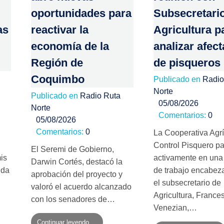
oportunidades para
Subsecretari
as
reactivar la
Agricultura p
economía de la
analizar afec
Región de
de pisqueros
Coquimbo
Publicado en
Radio
Norte
Publicado en
Radio Ruta
05/08/2026
Norte
Comentarios:
0
05/08/2026
Comentarios:
0
La Cooperativa Agr
Control Pisquero pa
El Seremi de Gobierno,
is
activamente en una
Darwin Cortés, destacó la
nda
de trabajo encabez
aprobación del proyecto y
el subsecretario de
valoró el acuerdo alcanzado
Agricultura, France
con los senadores de…
Venezian,…
Continuar leyendo ...