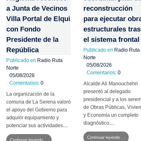
a Junta de Vecinos
reconstrucción
Villa Portal de Elqui
para ejecutar obr
con Fondo
estructurales tras
Presidente de la
el sistema frontal
República
Publicado en
Radio Ruta
Norte
Publicado en
Radio Ruta
05/08/2026
Norte
Comentarios:
0
05/08/2026
Comentarios:
0
Alcalde Ali Manouchehri
presentó al delegado
La organización de la
presidencial y a los serem
comuna de La Serena valoró
de Obras Públicas, Vivie
el apoyo del Gobierno para
y Economía un completo
adquirir equipamiento y
diagnóstico…
potenciar sus actividades…
Continuar leyendo ...
Continuar leyendo ...