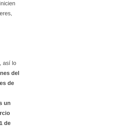
inicien
eres,
 así lo
ones del
les de
s un
rcio
1 de