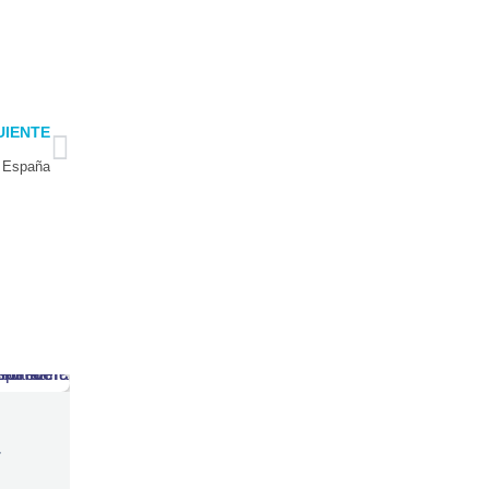
Next
UIENTE
n España