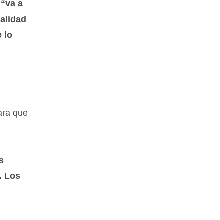
e
“va a
nalidad
 lo
ara que
s
. Los