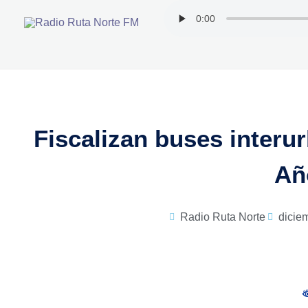
Ir
al
contenido
Fiscalizan buses interu
Añ
Radio Ruta Norte
dicie