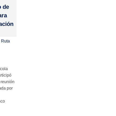
o de
ara
tación
 Ruta
ícola
rticipó
 reunión
ada por
sco