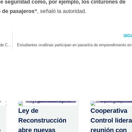
e seguridad como, por ejemplo, los cinturones de
o de pasajeros”
, señaló la autoridad.
SIG
El pisco de la Región de Coquimbo es protagonista de las actividades de Chile Week China
Estudiantes ovallinas participan en pasantía de emprendimiento e
Ley de
Cooperativa
Reconstrucción
Control lidera
e
abre nuevas
reunión con