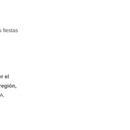
 fiestas
r el
región,
A.