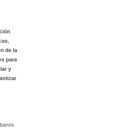
ación
cas,
n de la
es para
lar y
antizar
urbanos