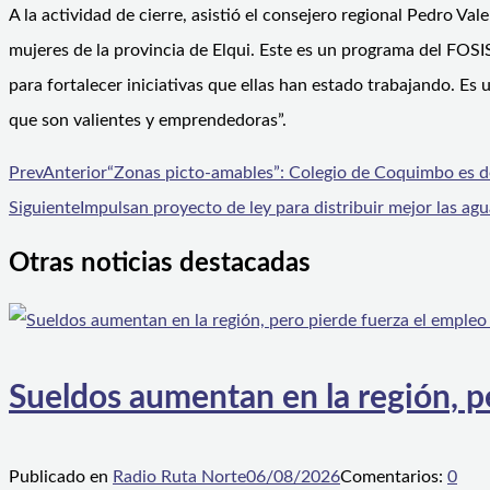
A la actividad de cierre, asistió el consejero regional Pedro V
mujeres de la provincia de Elqui. Este es un programa del FOSIS 
para fortalecer iniciativas que ellas han estado trabajando. Es
que son valientes y emprendedoras”.
Prev
Anterior
“Zonas picto-amables”: Colegio de Coquimbo es de
Siguiente
Impulsan proyecto de ley para distribuir mejor las ag
Otras noticias destacadas
Sueldos aumentan en la región, p
Publicado en
Radio Ruta Norte
06/08/2026
Comentarios:
0