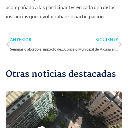
acompañado a las participantes en cada una de las
instancias que involucraban su participación.
Prev
Ne
ANTERIOR
SIGUIENTE
Seminario abordó el impacto de los Técnicos en Enfermería en la Atención Primaria de Salud
Concejo Municipal de Vicuña eligió a Cristian Pinto como alcalde suplente
Otras noticias destacadas