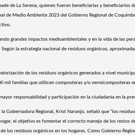
ade de La Serena, quienes fueron beneficiarias y beneficiarios d
ional de Medio Ambiente 2023 del Gobierno Regional de Coquimb
tivo.
ando grandes impactos medioambientales y en la vida de las per
. Según la estrategia nacional de residuos orgánicos, aproximad
lorización de los residuos orgánicos generados a nivel municipa
0 mil familias que utilicen composteras y/o vermicomposteras en
yor responsabilidad y participación en la ciudadanía en la preve
, la Gobernadora Regional, Krist Naranjo, señaló que “los residu
ogar, el objetivo es fomentar el correcto manejo de los restos d
le de los residuos orgánicos en los hogares. Como Gobierno Regi