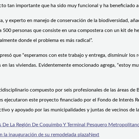
cto tan importante que ha sido muy funcional y ha beneficiado a
ra, y experto en manejo de conservación de la biodiversidad, añ
io a 500 personas que consiste en una compostera con un kit de
palmente donde el problema es más radical”.
resó que “esperamos con este trabajo y entrega, disminuir los r
os en las viviendas. Evidentemente emocionado agrega, “estoy m
idisciplinario compuesto por seis profesionales de las áreas de
nes ejecutaron este proyecto financiado por el Fondo de Interés
tivo y apoyado por las municipalidades y juntas de vecinos de l
 De La Región De Coquimbo Y Terminal Pesquero Metropolitano
ran la inauguración de su remodelada plaza
Next