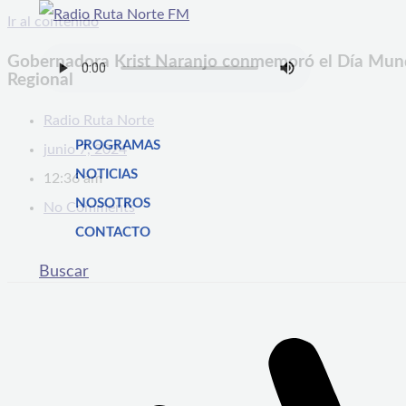
Ir al contenido
Gobernadora Krist Naranjo conmemoró el Día Mundi
Regional
Radio Ruta Norte
PROGRAMAS
junio 7, 2024
NOTICIAS
12:36 am
NOSOTROS
No Comments
CONTACTO
Buscar