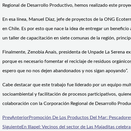
Regional de Desarrollo Productivo, hemos realizado este proye
En esa línea, Manuel Díaz, jefe de proyectos de la ONG Ecoter
en Chile. Es por esto que nace la idea de entregar un benefic
un taller de capacitación en siete comunas de la región, princi
Finalmente, Zenobia Anais, presidenta de Unpade La Serena exp
porque es necesario fomentar el reciclaje de residuos orgánic
espero que no nos dejen abandonados y nos sigan apoyando”.
Cabe destacar que este trabajo fue liderado por un equipo mult
socioambiental y facilitación de procesos participativos, quie
colaboración con la Corporación Regional de Desarrollo Produc
Prev
Anterior
Promoción De Los Productos Del Mar: Pescadores
Siguiente
En Illapel: Vecinos del sector de Las Majaditas celeb