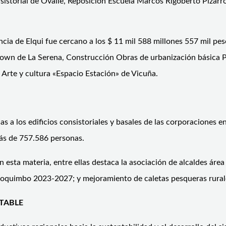
istorial de Ovalle, Reposición Escuela Marcos Rigoberto Pizarr
incia de Elqui fue cercano a los $ 11 mil 588 millones 557 mil p
own de La Serena, Construcción Obras de urbanización básica Pu
rte y cultura «Espacio Estación» de Vicuña.
as a los edificios consistoriales y basales de las corporaciones e
más de 757.586 personas.
n esta materia, entre ellas destaca la asociación de alcaldes ár
lud coquimbo 2023-2027; y mejoramiento de caletas pesqueras rura
TABLE