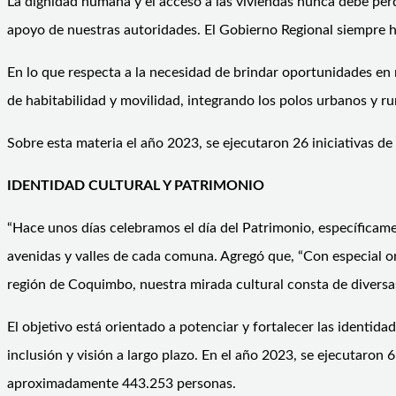
La dignidad humana y el acceso a las viviendas nunca debe perd
apoyo de nuestras autoridades. El Gobierno Regional siempre ha
En lo que respecta a la necesidad de brindar oportunidades en
de habitabilidad y movilidad, integrando los polos urbanos y ru
Sobre esta materia el año 2023, se ejecutaron 26 iniciativas d
IDENTIDAD CULTURAL Y PATRIMONIO
“Hace unos días celebramos el día del Patrimonio, específicament
avenidas y valles de cada comuna. Agregó que, “Con especial or
región de Coquimbo, nuestra mirada cultural consta de diversas
El objetivo está orientado a potenciar y fortalecer las identid
inclusión y visión a largo plazo. En el año 2023, se ejecutaron
aproximadamente 443.253 personas.