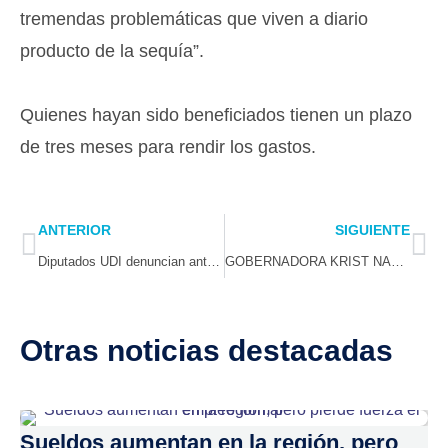
tremendas problemáticas que viven a diario
producto de la sequía”.
Quienes hayan sido beneficiados tienen un plazo
de tres meses para rendir los gastos.
Prev
Ne
ANTERIOR
SIGUIENTE
Diputados UDI denuncian ante la Contraloría millonario gasto del Gobierno para promocionar sistema de pensiones
GOBERNADORA KRIST NARANJO PRESENTA DINÁMICA CUENTA PÚBLICA 2023, MARCADA POR HITOS, CRÍSIS HÍDRICA Y PROGRAMA DE EMPLEABILIDAD
Otras noticias destacadas
Sueldos aumentan en la región, pero