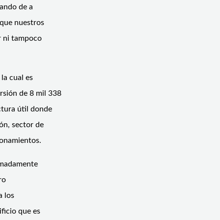
mando de a
 que nuestros
r ni tampoco
la cual es
rsión de 8 mil 338
tura útil donde
ón, sector de
ionamientos.
ximadamente
ro
a los
ficio que es