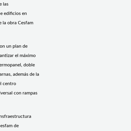
e las
e edificios en
de la obra Cesfam
con un plan de
antizar el máximo
termopanel, doble
carnas, además de la
el centro
niversal con rampas
insfraestructura
 Cesfam de