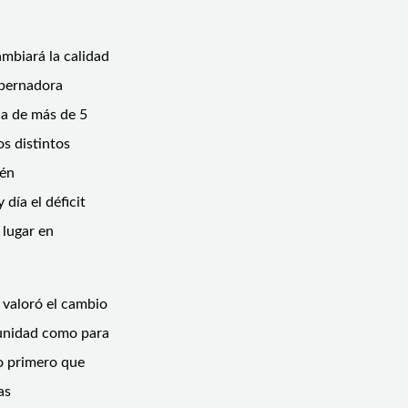
ambiará la calidad
obernadora
da de más de 5
os distintos
uén
día el déficit
 lugar en
 valoró el cambio
munidad como para
lo primero que
as