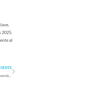
lave,
s 2025.
ente al
Next
UIENTE
Un total de 63 organizaciones serán beneficiarias gracias a millonaria inversión de Subvención Municipal 2025 en Monte Patria