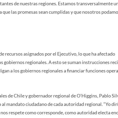
itantes de nuestras regiones. Estamos transversalmente u
ra que las promesas sean cumplidas y que nosotros podam
de recursos asignados por el Ejecutivo, lo que ha afectado
los gobiernos regionales. A esto se suman instrucciones rec
gan a los gobiernos regionales a financiar funciones oper
es de Chile y gobernador regional de O’Higgins, Pablo Silv
to al mandato ciudadano de cada autoridad regional. “Yo dir
se nos respete como corresponde, como autoridad electa en