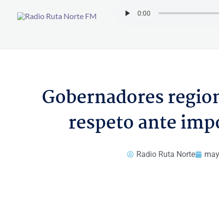
Ir
al
contenido
Gobernadores regiona
respeto ante impo
Radio Ruta Norte
may