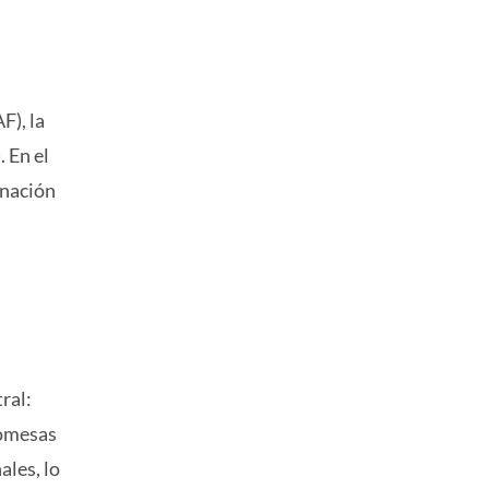
F), la
 En el
inación
ral:
romesas
ales, lo