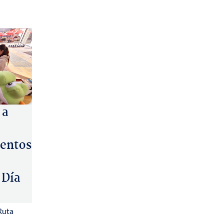
 a
entos
 Día
Ruta