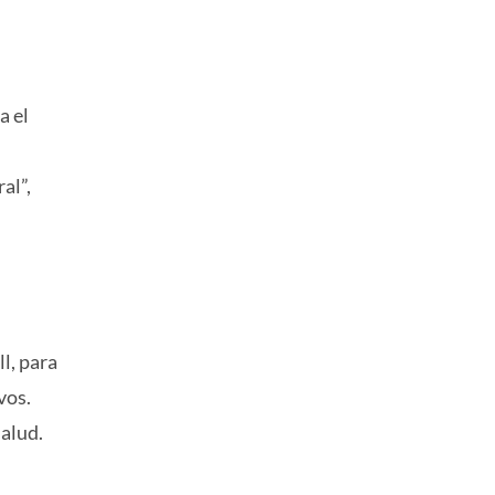
a el
al”,
l, para
vos.
alud.