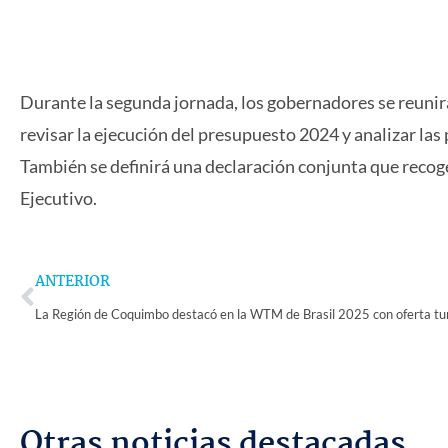
Durante la segunda jornada, los gobernadores se reunir
revisar la ejecución del presupuesto 2024 y analizar la
También se definirá una declaración conjunta que recoge
Ejecutivo.
Prev
ANTERIOR
Otras noticias destacadas