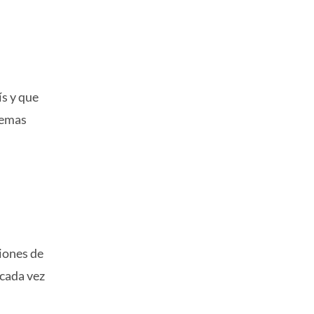
ís y que
temas
iones de
 cada vez