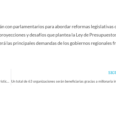
án con parlamentarios para abordar reformas legislativas c
s proyecciones y desafíos que plantea la Ley de Presupuesto
rá las principales demandas de los gobiernos regionales fr
SIG
La Región de Coquimbo destacó en la WTM de Brasil 2025 con oferta turística wellness, enoturismo y astroturismo