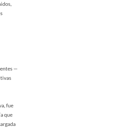
nidos,
os
ientes —
ativas
a, fue
ía que
cargada