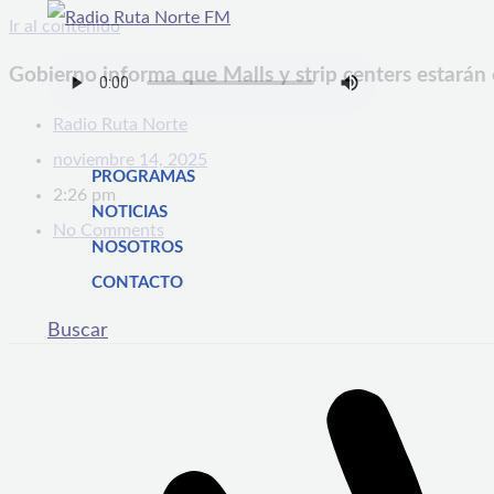
Ir al contenido
Gobierno informa que Malls y strip centers estarán 
Radio Ruta Norte
noviembre 14, 2025
PROGRAMAS
2:26 pm
NOTICIAS
No Comments
NOSOTROS
CONTACTO
Buscar