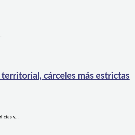
…
rritorial, cárceles más estrictas
licías y…