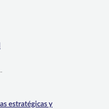
l
a…
as estratégicas y