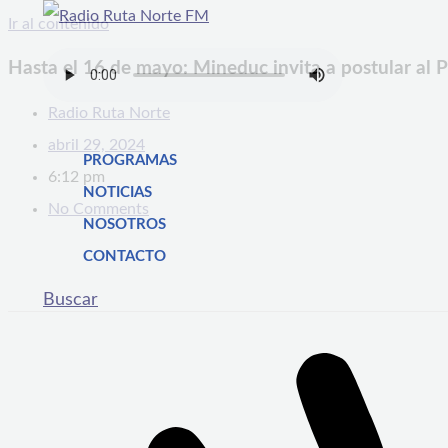
Ir al contenido
Hasta el 16 de mayo: Mineduc invita a postular al 
Radio Ruta Norte
abril 29, 2024
PROGRAMAS
6:12 pm
NOTICIAS
No Comments
NOSOTROS
CONTACTO
Buscar