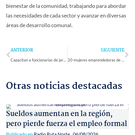
bienestar de la comunidad, trabajando para abordar
las necesidades de cada sector y avanzar en diversas
áreas de desarrollo comunal.
Prev
Ne
ANTERIOR
SIGUIENTE
Capacitan a funcionarias de jardines VTF en el ámbito de resolución de conflictos en Monte Patria
20 mujeres emprendedoras de diferentes localidades de Monte Patria serán beneficiadas por “Juntas crecemos”
Otras noticias destacadas
Sueldos aumentan en la región,
pero pierde fuerza el empleo formal
Publicado en
Radio Ruta Norte
06/08/2026