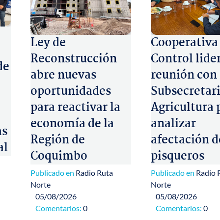
Ley de
Cooperativa
Reconstrucción
Control lide
de
abre nuevas
reunión con
oportunidades
Subsecretari
para reactivar la
Agricultura 
economía de la
analizar
as
Región de
afectación d
al
Coquimbo
pisqueros
Publicado en
Radio Ruta
Publicado en
Radio 
Norte
Norte
05/08/2026
05/08/2026
Comentarios:
0
Comentarios:
0