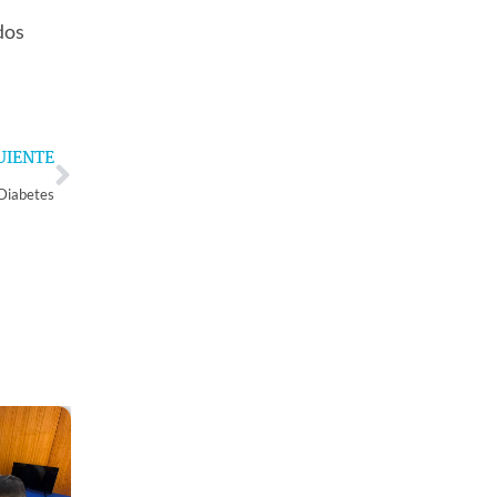
dos
Next
UIENTE
 Diabetes