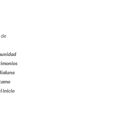
 de
omunidad
trimonios
dialuna
rcamo
 inicio