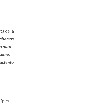
ta de la
stábamos
o para
 somos
sustento
ípica,