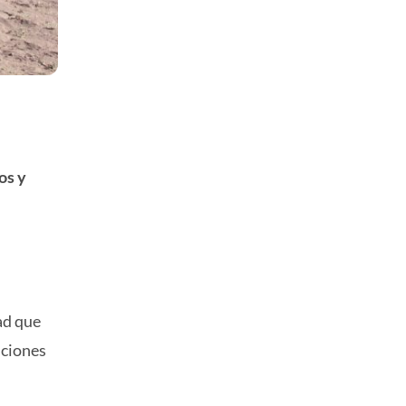
os y
ad que
iciones