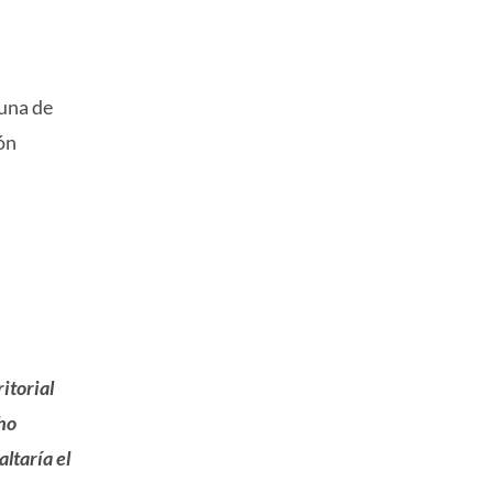
una de
ón
itorial
ho
ltaría el