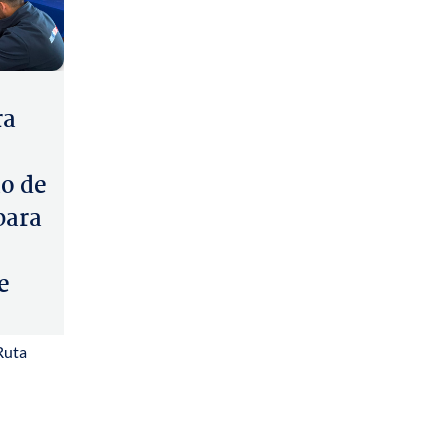
ra
o de
para
e
Ruta