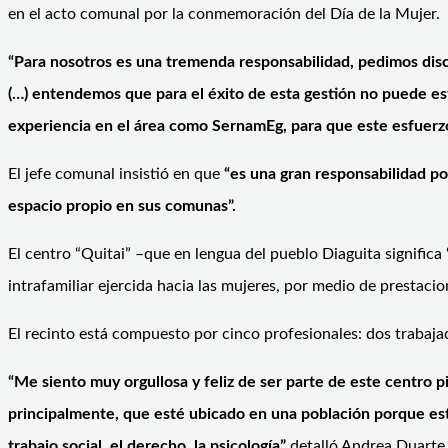
en el acto comunal por la conmemoración del Día de la Mujer.
“Para nosotros es una tremenda responsabilidad, pedimos discu
(…) entendemos que para el éxito de esta gestión no puede est
experiencia en el área como SernamEg, para que este esfuerzo
El jefe comunal insistió en que
“es una gran responsabilidad po
espacio propio en sus comunas”.
El centro “Quitai” –que en lengua del pueblo Diaguita significa
intrafamiliar ejercida hacia las mujeres, por medio de prestaci
El recinto está compuesto por cinco profesionales: dos trabaja
“Me siento muy orgullosa y feliz de ser parte de este centro 
principalmente, que esté ubicado en una población porque es
trabajo social, el derecho, la psicología”
detalló Andrea Duarte 