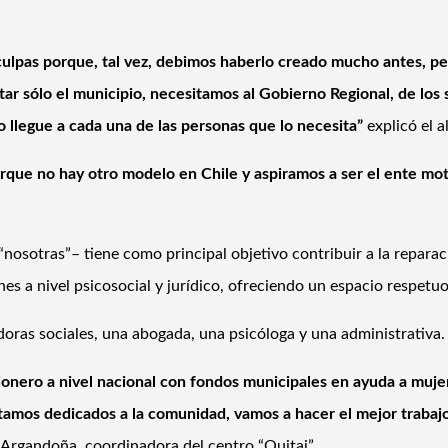
lpas porque, tal vez, debimos haberlo creado mucho antes, pero
ar sólo el municipio, necesitamos al Gobierno Regional, de los 
 llegue a cada una de las personas que lo necesita”
explicó el a
rque no hay otro modelo en Chile y aspiramos a ser el ente mot
 “nosotras”– tiene como principal objetivo contribuir a la repara
ones a nivel psicosocial y jurídico, ofreciendo un espacio respet
doras sociales, una abogada, una psicóloga y una administrativa.
pionero a nivel nacional con fondos municipales en ayuda a muje
tamos dedicados a la comunidad, vamos a hacer el mejor trabaj
Argandoña, coordinadora del centro “Quitai”.