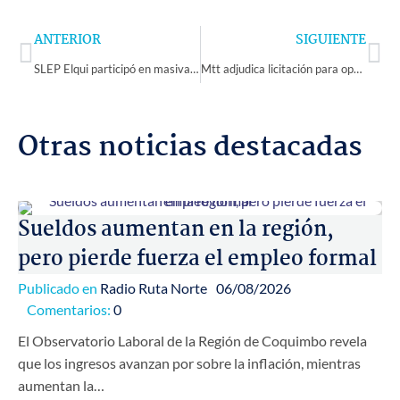
Prev
Ne
ANTERIOR
SIGUIENTE
SLEP Elqui participó en masiva asamblea de asistentes de la educación de la comuna de Vicuña
Mtt adjudica licitación para operar buses eléctricos de Ovalle a Empresa Transporte Eléctrico De Chile SpA
Otras noticias destacadas
Sueldos aumentan en la región,
pero pierde fuerza el empleo formal
Publicado en
Radio Ruta Norte
06/08/2026
Comentarios:
0
El Observatorio Laboral de la Región de Coquimbo revela
que los ingresos avanzan por sobre la inflación, mientras
aumentan la…