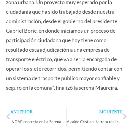
zona urbana. Un proyecto muy esperado por la
ciudadanía que ha sido trabajado desde nuestra
administración, desde el gobierno del presidente
Gabriel Boric, en donde iniciamos un proceso de
participación ciudadana que hoy tiene como
resultado esta adjudicación a una empresa de
transporte eléctrico, que va a ser la encargada de
operar los siete recorridos, permitiendo contar con
un sistema de trasporte público mayor confiable y
seguro en la comuna”, finalizó la seremi Maureira.
Prev
Ne
ANTERIOR
SIGUIENTE
INDAP concreta en La Serena el Fondo de Operación Anual (FOA): Más de 300 beneficiados o beneficiadas
Alcalde Cristian Herrera realizó Cuenta Pública 2025 con énfasis en proyectos emblemáticos