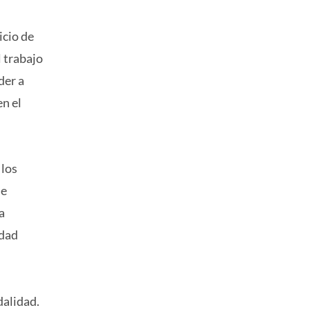
icio de
 trabajo
der a
en el
 los
de
a
idad
dalidad.