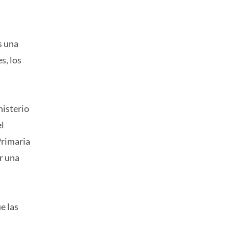
s una
s, los
nisterio
el
Primaria
r una
e las