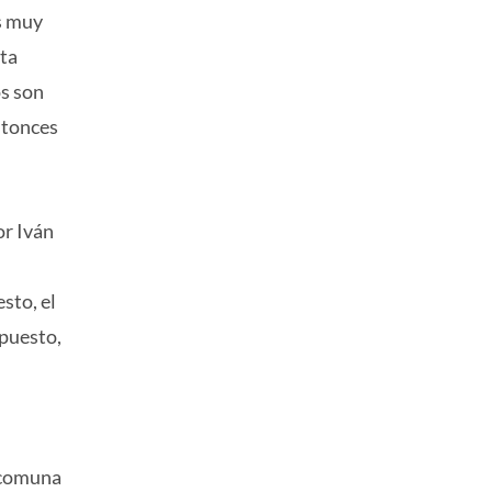
s muy
sta
os son
ntonces
or Iván
sto, el
upuesto,
a comuna