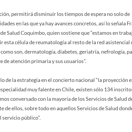
ón, permitirá disminuir los tiempos de espera no solo de
dades en las que ya hay avances concretos, así lo señala F
o de Salud Coquimbo, quien sostiene que “estamos en traba
esta célula de reumatología al resto de la red asistencial d
como son, dermatología, diabetes, geriatría, nefrología, p
de atención primaria y sus usuarios”.
lo de la estrategia en el concierto nacional “la proyección 
pecialidad muy falente en Chile, existen sólo 134 inscritos
mos conversado con la mayoría de los Servicios de Salud d
te de ellos, sobre todo en aquellos Servicios de Salud dond
servicio público”.