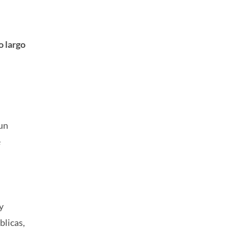
o largo
 un
e
y
blicas,