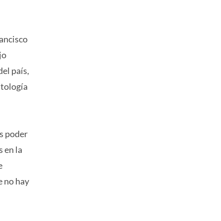
rancisco
jo
el país,
atología
es poder
 en la
e
e no hay