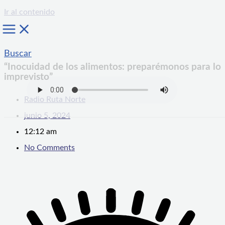
Ir al contenido
Buscar
“Inocuidad de los alimentos: preparémonos para lo
imprevisto”
Radio Ruta Norte
junio 5, 2024
12:12 am
No Comments