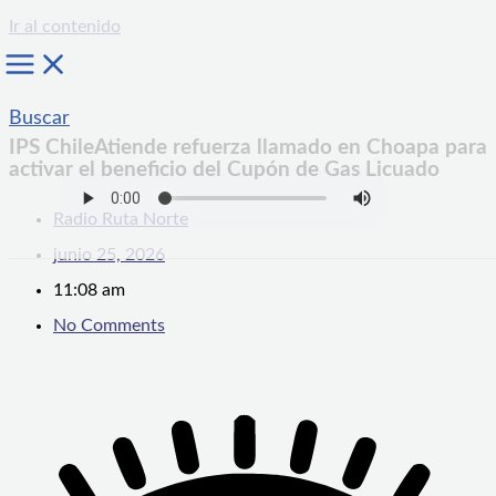
Ir al contenido
Buscar
IPS ChileAtiende refuerza llamado en Choapa para
activar el beneficio del Cupón de Gas Licuado
Radio Ruta Norte
junio 25, 2026
11:08 am
No Comments