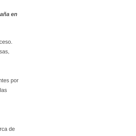
paña en
xceso.
sas,
ntes por
las
rca de