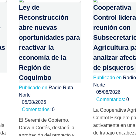
Ley de
Cooperativa
Reconstrucción
Control lidera
e
abre nuevas
reunión con
oportunidades para
Subsecretari
as
reactivar la
Agricultura p
economía de la
analizar afec
Región de
de pisqueros
Coquimbo
Publicado en
Radio
Norte
Publicado en
Radio Ruta
05/08/2026
Norte
Comentarios:
0
05/08/2026
Comentarios:
0
La Cooperativa Agr
Control Pisquero pa
El Seremi de Gobierno,
is
activamente en una
Darwin Cortés, destacó la
nda
de trabajo encabez
aprobación del proyecto y