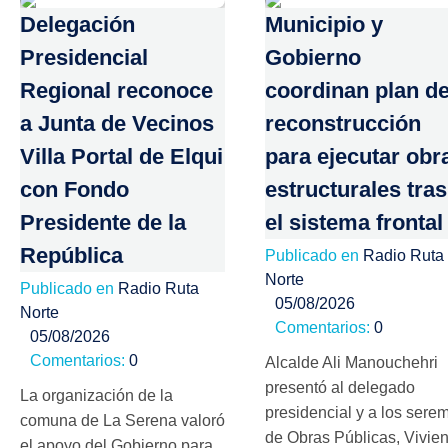
Delegación
Municipio y
Presidencial
Gobierno
Regional reconoce
coordinan plan d
a Junta de Vecinos
reconstrucción
Villa Portal de Elqui
para ejecutar obr
con Fondo
estructurales tras
Presidente de la
el sistema frontal
República
Publicado en
Radio Ruta
Norte
Publicado en
Radio Ruta
05/08/2026
Norte
Comentarios:
0
05/08/2026
Comentarios:
0
Alcalde Ali Manouchehri
presentó al delegado
La organización de la
presidencial y a los serem
comuna de La Serena valoró
de Obras Públicas, Vivie
el apoyo del Gobierno para