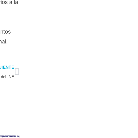
ios a la
ontos
al.
Next
UIENTE
 del INE