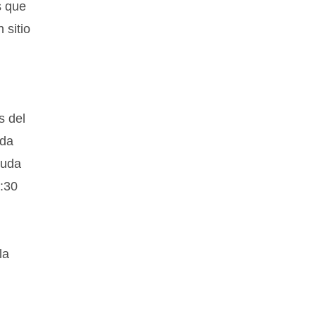
s que
 sitio
s del
ida
yuda
3:30
la