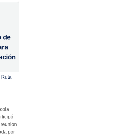
o de
ara
tación
 Ruta
ícola
rticipó
 reunión
ada por