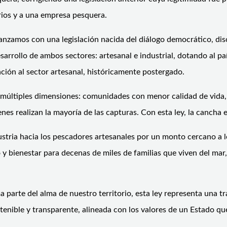
ios y a una empresa pesquera.
vanzamos con una legislación nacida del diálogo democrático, dis
desarrollo de ambos sectores: artesanal e industrial, dotando al 
ción al sector artesanal, históricamente postergado.
n múltiples dimensiones: comunidades con menor calidad de vida,
es realizan la mayoría de las capturas. Con esta ley, la cancha
stria hacia los pescadores artesanales por un monto cercano a lo
llo y bienestar para decenas de miles de familias que viven del ma
a parte del alma de nuestro territorio, esta ley representa un
nible y transparente, alineada con los valores de un Estado que