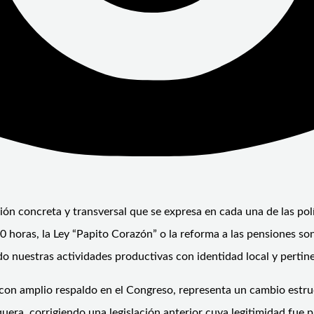
 acción concreta y transversal que se expresa en cada una de las p
40 horas, la Ley “Papito Corazón” o la reforma a las pensiones s
do nuestras actividades productivas con identidad local y pertinen
on amplio respaldo en el Congreso, representa un cambio estru
quera, corrigiendo una legislación anterior cuya legitimidad fu