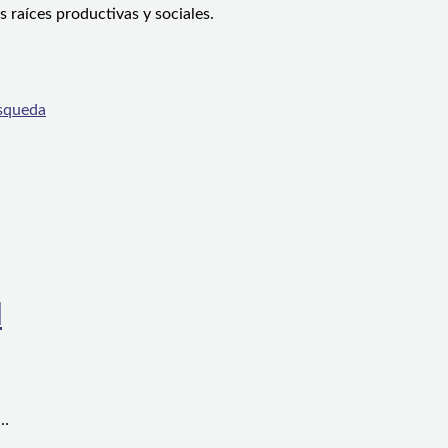
 raíces productivas y sociales.
úsqueda
l
a…