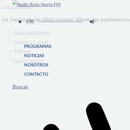
Ir al contenido
La fuerza de las ideas mueve: Abren las postulacio
Radio Ruta Norte
febrero 27, 2024
PROGRAMAS
9:04 pm
NOTICIAS
No Comments
NOSOTROS
CONTACTO
Buscar