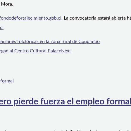
a Mora.
ondodefortalecimiento.gob.cl
. La convocatoria estará abierta ha
cl
.
upaciones folclóricas en la zona rural de Coquimbo
legan al Centro Cultural Palace
Next
ero pierde fuerza el empleo forma