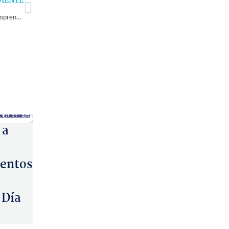
Next
UIENTE
Entrega de certificados a ganadores de Fondos Sercotec: Destacan a emprendedores de Choapa en el inicio de la Semana de las MiPymes y Cooperativas
 a
entos
 Día