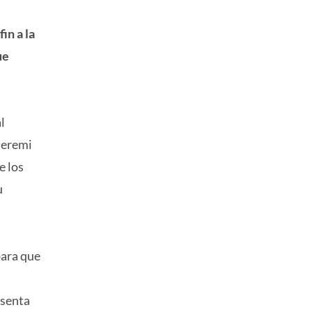
in a la
ue
l
Seremi
e los
u
para que
esenta