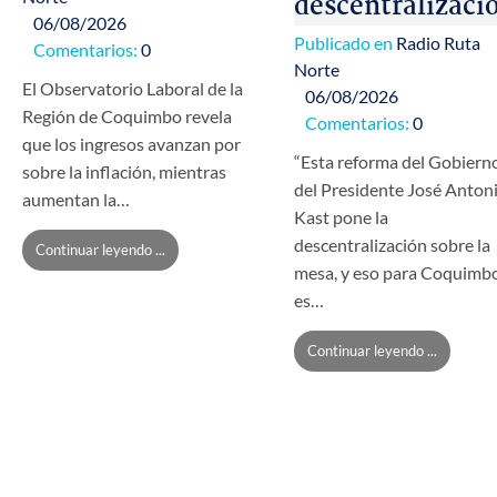
descentralizaci
06/08/2026
Publicado en
Radio Ruta
Comentarios:
0
Norte
El Observatorio Laboral de la
06/08/2026
Región de Coquimbo revela
Comentarios:
0
que los ingresos avanzan por
“Esta reforma del Gobiern
sobre la inflación, mientras
del Presidente José Anton
aumentan la…
Kast pone la
descentralización sobre la
Continuar leyendo ...
mesa, y eso para Coquimb
es…
Continuar leyendo ...