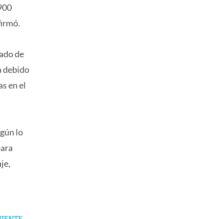
.900
firmó.
tado de
a debido
s en el
gún lo
para
je,