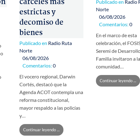
ón
cárceles más
Publicado en
Radio 
Norte
estrictas y
06/08/2026
decomiso de
Comentarios:
0
bienes
En el marco de esta
Publicado en
Radio Ruta
celebración, el FOSIS
o
Norte
Seremi de Desarrollo
io
06/08/2026
Familia invitaron a l
Comentarios:
0
comunidad…
El vocero regional, Darwin
o
Continuar leyendo ...
Cortés, destacó que la
Agenda ACOT contempla una
reforma constitucional,
mayor respaldo a las policías
y…
Continuar leyendo ...