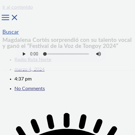
Ir al contenido
Buscar
Magdalena Cortés sorprendió con su talento vocal
y ganó el “Festival de la Voz de Tongoy 2024”
Radio Ruta Norte
marzo 4, 2024
4:37 pm
No Comments