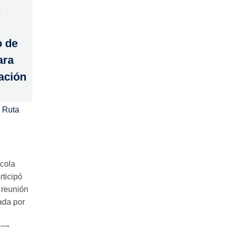
o de
ara
tación
 Ruta
ícola
rticipó
 reunión
ada por