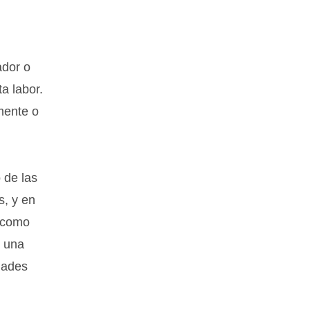
ador o
a labor.
mente o
 de las
s, y en
a como
o una
dades