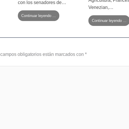
Agricultura, France
con los senadores de…
Venezian,…
Continuar leyendo ...
Continuar leyendo ...
 campos obligatorios están marcados con
*