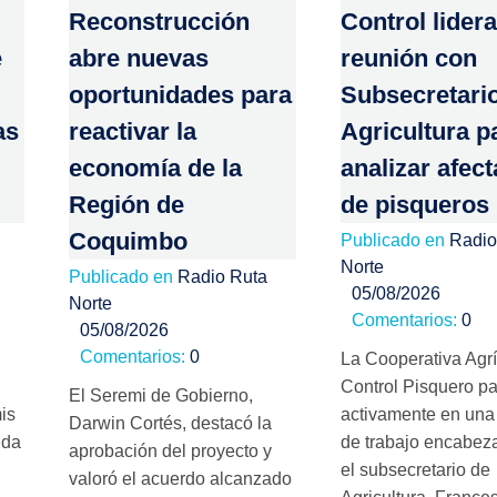
Reconstrucción
Control lidera
e
abre nuevas
reunión con
oportunidades para
Subsecretari
as
reactivar la
Agricultura p
economía de la
analizar afec
Región de
de pisqueros
Coquimbo
Publicado en
Radio
Norte
Publicado en
Radio Ruta
05/08/2026
Norte
Comentarios:
0
05/08/2026
Comentarios:
0
La Cooperativa Agr
Control Pisquero pa
El Seremi de Gobierno,
is
activamente en una
Darwin Cortés, destacó la
nda
de trabajo encabez
aprobación del proyecto y
el subsecretario de
valoró el acuerdo alcanzado