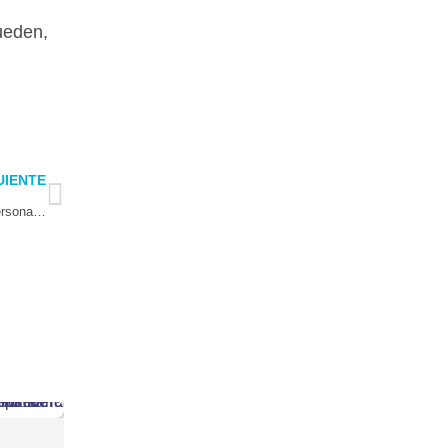
ueden,
Next
UIENTE
Ruta Protege permitirá entregar un total de 14 mil 600 atenciones a personas en situación de calle en Coquimbo