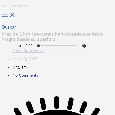
Ir al contenido
Buscar
Más de 15 mil personas han cruzado por Agua
Negra desde su apertura
Radio Ruta Norte
enero 3, 2025
9:45 am
No Comments