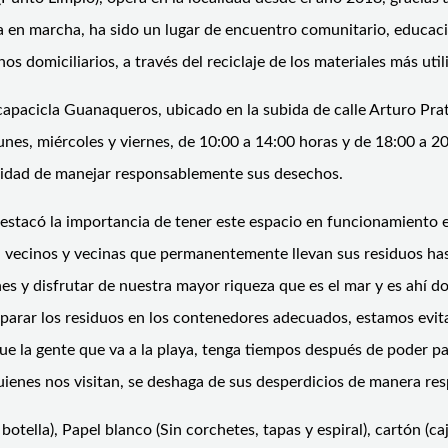
n marcha, ha sido un lugar de encuentro comunitario, educació
s domiciliarios, a través del reciclaje de los materiales más util
apacicla Guanaqueros, ubicado en la subida de calle Arturo Prat,
unes, miércoles y viernes, de 10:00 a 14:00 horas y de 18:00 a 20
tunidad de manejar responsablemente sus desechos.
estacó la importancia de tener este espacio en funcionamiento 
n vecinos y vecinas que permanentemente llevan sus residuos hast
nes y disfrutar de nuestra mayor riqueza que es el mar y es ahí
separar los residuos en los contenedores adecuados, estamos evit
que la gente que va a la playa, tenga tiempos después de poder pa
enes nos visitan, se deshaga de sus desperdicios de manera res
botella), Papel blanco (Sin corchetes, tapas y espiral), cartón (ca