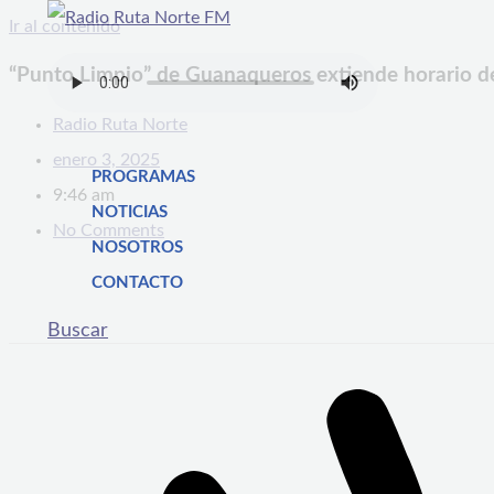
Ir al contenido
“Punto Limpio” de Guanaqueros extiende horario d
Radio Ruta Norte
enero 3, 2025
PROGRAMAS
9:46 am
NOTICIAS
No Comments
NOSOTROS
CONTACTO
Buscar