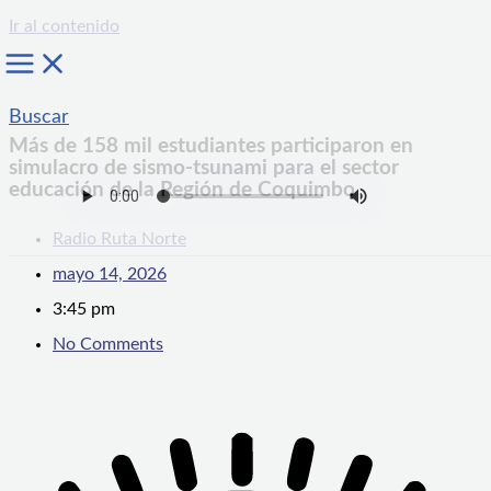
Ir al contenido
Buscar
Más de 158 mil estudiantes participaron en
simulacro de sismo-tsunami para el sector
educación de la Región de Coquimbo
Radio Ruta Norte
mayo 14, 2026
3:45 pm
No Comments