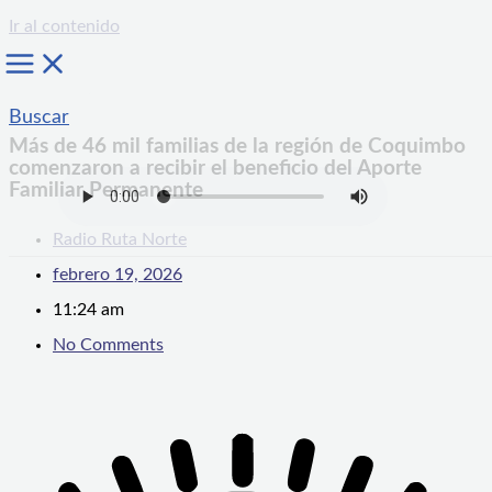
Ir al contenido
Buscar
Más de 46 mil familias de la región de Coquimbo
comenzaron a recibir el beneficio del Aporte
Familiar Permanente
Radio Ruta Norte
febrero 19, 2026
11:24 am
No Comments