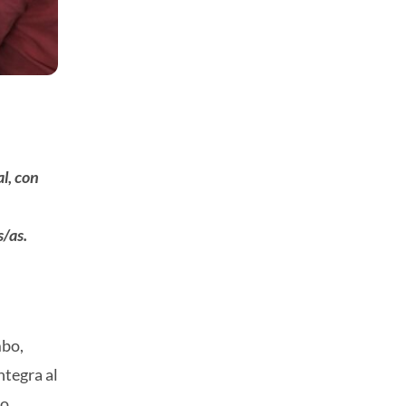
l, con
/as.
mbo,
ntegra al
o.