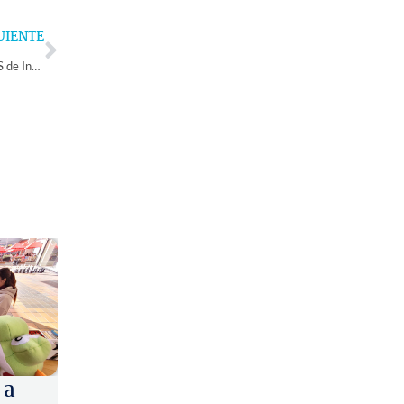
Next
UIENTE
Quedan pocas horas: mañana termina el plazo para inscribirse a la PAES de Invierno 2024
 a