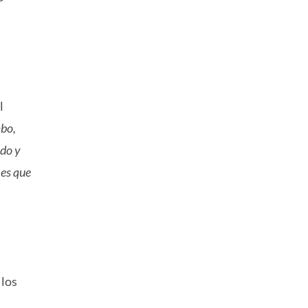
l
mbo,
ado y
 es que
 los