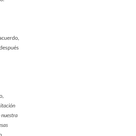
acuerdo,
 después
o,
itación
n nuestra
 esas
o