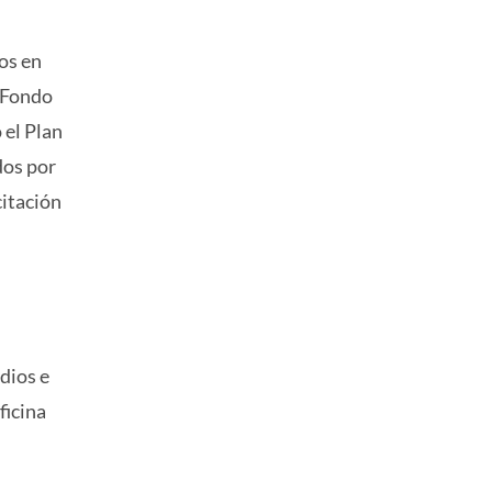
os en
s Fondo
 el Plan
dos por
citación
dios e
ficina