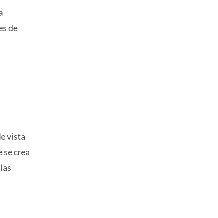
a
es de
e vista
 se crea
las