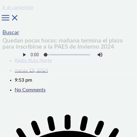
Ir al contenido
Buscar
Quedan pocas horas: mañana termina el plazo
para inscribirse a la PAES de Invierno 2024
Radio Ruta Norte
marzo 18, 2024
9:53 pm
No Comments