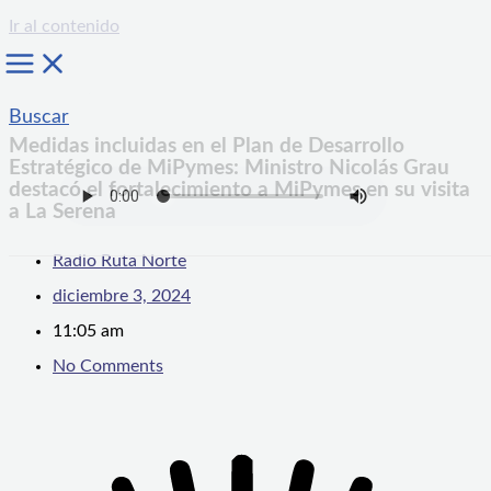
Ir al contenido
Buscar
Medidas incluidas en el Plan de Desarrollo
Estratégico de MiPymes: Ministro Nicolás Grau
destacó el fortalecimiento a MiPymes en su visita
a La Serena
Radio Ruta Norte
diciembre 3, 2024
11:05 am
No Comments