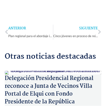
Prev
Ne
ANTERIOR
SIGUIENTE
Plan regional para el abordaje integral del consumo de alcohol y otras drogas presenta un 44% de implementación
Cinco jóvenes en proceso de reinserción celebran licenciatura en contexto de encierro
Otras noticias destacadas
Delegación Presidencial Regional
reconoce a Junta de Vecinos Villa
Portal de Elqui con Fondo
Presidente de la República