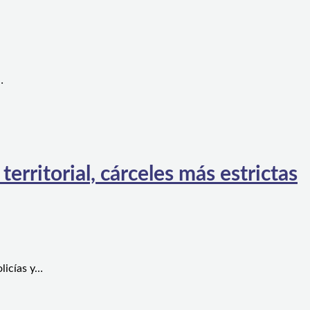
…
rritorial, cárceles más estrictas
licías y…