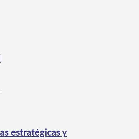
l
a…
as estratégicas y