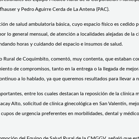
fhauser y Pedro Aguirre Cerda de La Antena (PAC).
ción de salud ambulatoria básica, cuyo espacio físico es cedido
or lo general mensual, de atención a localidades alejadas de la 
gendando horas y cuidando del espacio e insumos de salud.
ico Rural de Coquimbito, comentó, muy contenta, que estaban c
ento de compromisos, tanto en la entrega o la llegada de mejora
ontinuo a lo hablado, ya que queremos resultados para llevar a n
portantes, entre los cuales destacan la reposición de la clínica
acay Alto, solicitud de clínica ginecológica en San Valentín, m
 cupos de urgencia preferentes en morbilidades, dental y médic
romoción del Equipo de Salud Rural de la CMGGV, señaló que est