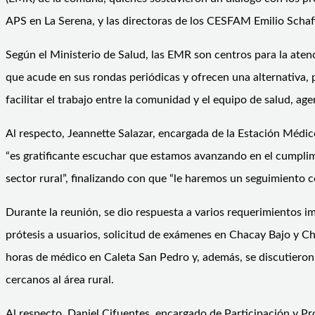
APS en La Serena, y las directoras de los CESFAM Emilio Schaf
Según el Ministerio de Salud, las EMR son centros para la aten
que acude en sus rondas periódicas y ofrecen una alternativa, p
facilitar el trabajo entre la comunidad y el equipo de salud, a
Al respecto, Jeannette Salazar, encargada de la Estación Méd
“es gratificante escuchar que estamos avanzando en el cumplimi
sector rural”, finalizando con que “le haremos un seguimiento c
Durante la reunión, se dio respuesta a varios requerimientos im
prótesis a usuarios, solicitud de exámenes en Chacay Bajo y Ch
horas de médico en Caleta San Pedro y, además, se discutieron
cercanos al área rural.
Al respecto, Daniel Cifuentes, encargado de Participación y P